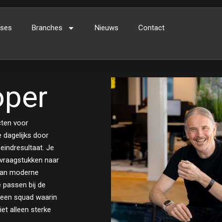
ses
Branches
Nieuws
Contact
oper
cten voor
e dagelijks door
eindresultaat. Je
 vraagstukken naar
k van moderne
 passen bij de
 een squad waarin
et alleen sterke