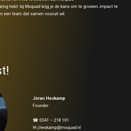
varing hebt: bij Msquad krijg je de kans om te groeien, impact te
an een team dat samen vooruit wil.
t!
Joran Heskamp
Founder
☎︎ 0541 – 218 101
✉ j.heskamp@msquad.nl