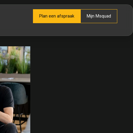
Plan een afspraak
Mijn Msquad