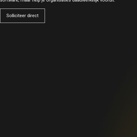
software, maar help je organisaties daadwerkelijk vooruit.
Solliciteer direct