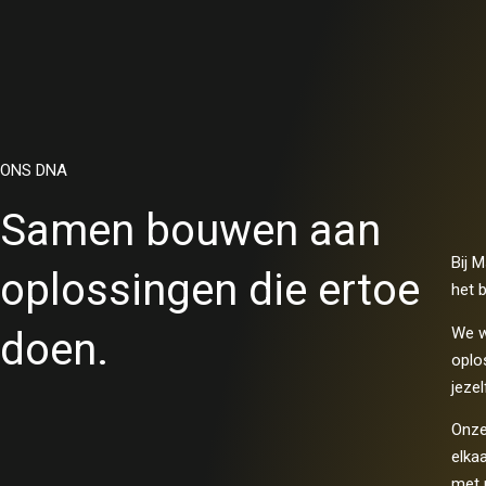
ONS DNA
Samen bouwen aan
Bij 
oplossingen die ertoe
het 
We w
doen.
oplos
jezel
Onze
elka
met 