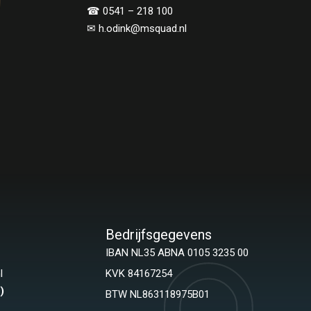
☎︎ 0541 – 218 100
✉ h.odink@msquad.nl
Bedrijfsgegevens
IBAN NL35 ABNA 0105 3235 00
l
KVK 84167254
)
BTW NL863118975B01