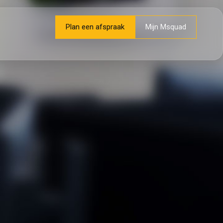
Plan een afspraak
Mijn Msquad