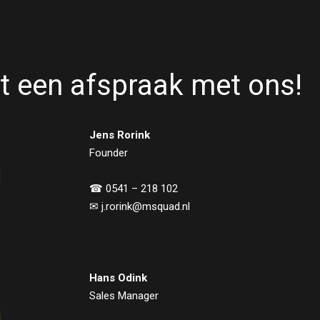
t een afspraak met ons!
Jens Rorink
Founder
☎︎ 0541 – 218 102
✉ j.rorink@msquad.nl
Hans Odink
Sales Manager